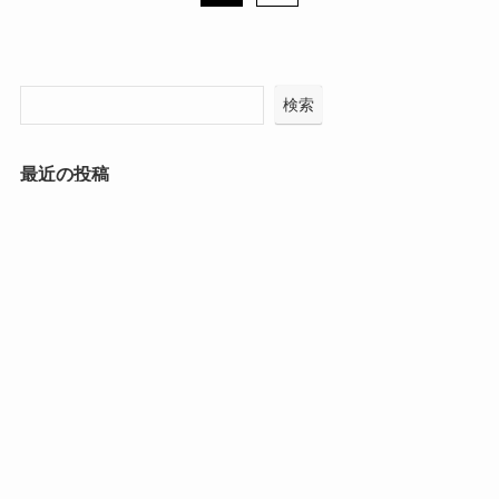
検索
最近の投稿
冷却ポンチョ買ってみた！！！ サッカー少年 2025
配車がなくても焦らない！！試合の日はアキッパ予約で
移動らくらく
試合の日に車どうする？配車NGでも困らない駐車場の探
し方！！！
夏の持ち物 サッカー少年 2025