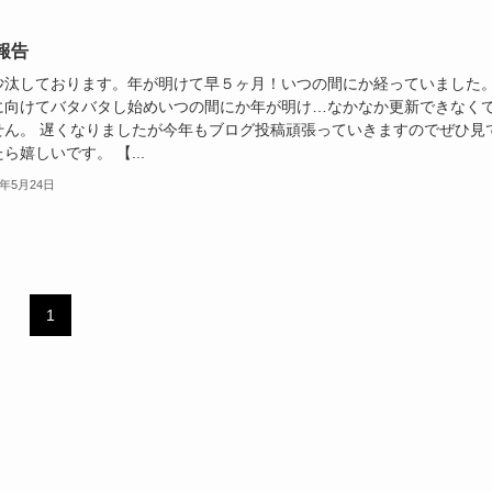
報告
沙汰しております。年が明けて早５ヶ月！いつの間にか経っていました
に向けてバタバタし始めいつの間にか年が明け…なかなか更新できなく
せん。 遅くなりましたが今年もブログ投稿頑張っていきますのでぜひ見
ら嬉しいです。 【...
3年5月24日
1