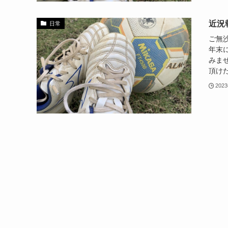
近況
日常
ご無
年末
みま
頂けた
202