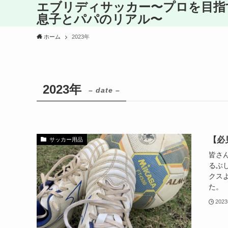
エブリディサッカー〜プロを目指
息子とパパのリアル〜
ホーム
2023年
2023年
– date –
【必
サッカー用品
皆さ
るぶ
クス
た。 
202